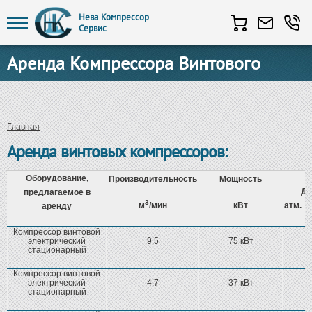
Нева Компрессор
Сервис
Перейти к основному содержанию
Аренда Компрессора Винтового
Вы здесь
Главная
Аренда винтовых компрессоров:
Оборудование,
Производительность
Мощность
Да
предлагаемое в
3
м
/мин
кВт
атм.
аренду
Компрессор винтовой
электрический
9,5
75 кВт
стационарный
Компрессор винтовой
электрический
4,7
37 кВт
стационарный