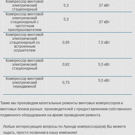
Компрессор винтовой
электрический
5,3
37 кВт
стационарный
Компрессор винтовой
электрический
5,3
стационарный с
37 кВт
частотным
преобразователем
Компрессор винтовой
электрический
стационарный со
0,95
7,5 кВт
встроенным
осушителем
Компрессор винтовой
электрический
0,82
5,5 кВт
стационарный
Компрессор винтовой
5,5 кВт
электрический
0,75
передвижной
Также мы производим капитальные ремонты винтовых компрессоров и
винтовых блоков разных производителей с предоставлением собственного
подменного оборудования на время проведения ремонта.
Любые интересующие вопросы по Аренде компрессора(ов) Вы можете
задать, просто позвонив в нашу компанию!