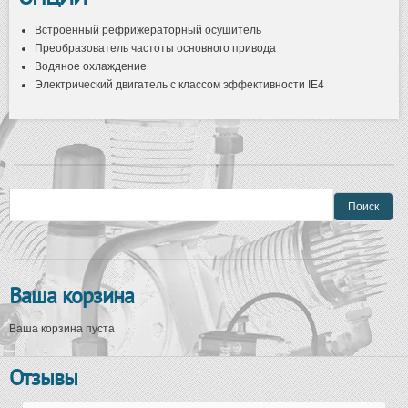
Встроенный рефрижераторный осушитель
Преобразователь частоты основного привода
Водяное охлаждение
Электрический двигатель с классом эффективности IE4
Форма поиска
Поиск
Ваша корзина
Ваша корзина пуста
Отзывы