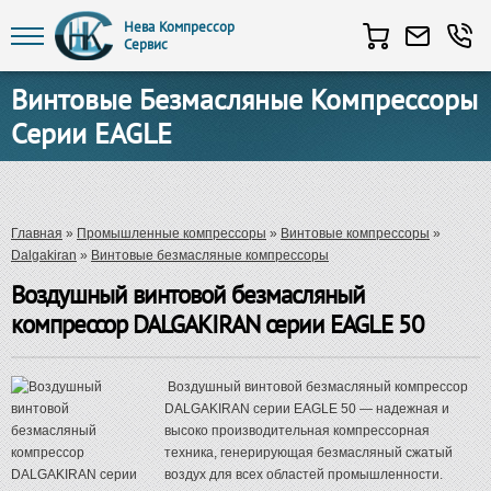
Нева Компрессор
Сервис
Перейти к основному содержанию
Винтовые Безмасляные Компрессоры
Серии EAGLE
Вы здесь
Главная
»
Промышленные компрессоры
»
Винтовые компрессоры
»
Dalgakiran
»
Винтовые безмасляные компрессоры
Воздушный винтовой безмасляный
компрессор DALGAKIRAN серии EAGLE 50
Воздушный винтовой безмасляный компрессор
DALGAKIRAN серии EAGLE 50 — надежная и
высоко производительная компрессорная
техника, генерирующая безмасляный сжатый
воздух для всех областей промышленности.