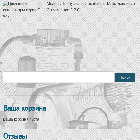
Модель Пропускная способность Макс. давление
Соединение А В С
Форма поиска
Поиск
Ваша корзина
Ваша корзина пуста
Отзывы