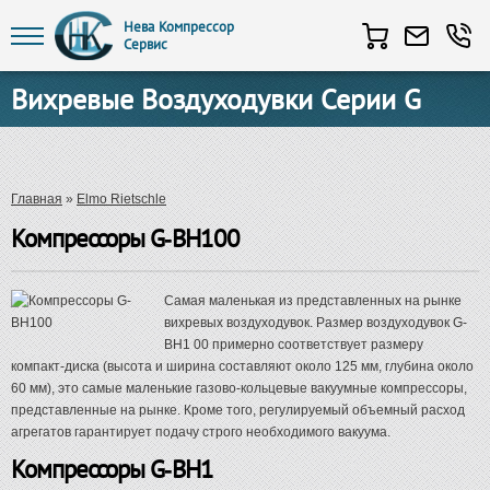
Нева Компрессор
Сервис
Перейти к основному содержанию
Вихревые Воздуходувки Серии G
Вы здесь
Главная
»
Elmo Rietschle
Компрессоры G-BH100
Самая маленькая из представленных на рынке
вихревых воздуходувок. Размер воздуходувок G-
BH1 00 примерно соответствует размеру
компакт-диска (высота и ширина составляют около 125 мм, глубина около
60 мм), это самые маленькие газово-кольцевые вакуумные компрессоры,
представленные на рынке. Кроме того, регулируемый объемный расход
агрегатов гарантирует подачу строго необходимого вакуума.
Компрессоры G-BH1