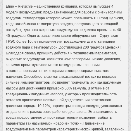
Elmo – Rietschle – единственная компания, которая выпускает 4
модели воздуходувок, предназначенных для работы с очень горячим
воздухом, температура которого может превышать 100 град Цельсия,
тогда как обычная температура воздуха, поступающего во входной
патрубок, для всех вихревых воздуходувок не должна превышать 40-
45 градусов. Один из заказчиков такого оборудования – Сургутская
ГРЭС более 10 лет применял эти воздуходувки для откачивания
водяного пара с температурой, достигающей 200 градусов Цельсия!
Благодаря своему принципу действия и техническим параметрам,
вихревые воздуходувки являются компрессорами низкого давления,
занимая промежуточное место между промышленными
высоконапорными вентиляторами и компрессорами высокого
давления. Способность сжимать всасываемый воздух на порядок
сильнее, чем вентиляторы, позволяет применять их и как вакуумные
насосы для достижения примерно 50% вакуума. В отличие от
традиционных вакуумных насосов, у которых производительность
остается практически неизменной до достижения остаточного
давления порядка 10-12%, параметры расхода воздуходувок зависят
от давления в рамках всего рабочего диапазона. Эта зависимость
всегда предоставляется производителем и позволяет выбрать
параметры так называемой «рабочей точки». Применение
воздуходувки вне параметров характеристической кривой, заявленной