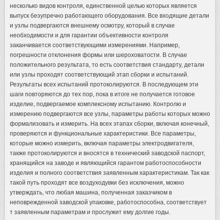
несколько видов контроля, единственной целью которых является
выпуск безупречно работающего оборудования. Все входящие детали
и узлы подвергаются внешнему осмотру, который в случае
необходимости и для гарантии объективности контроля
заканчивается соответствующими измерениями. Например,
погрешности отклонения формы или шероховатости. В случае
положительного результата, то есть соответствия стандарту, детали
или узлы проходят соответствующий этап сборки и испытаний.
Результаты всех испытаний протоколируются. В последующем эти
шаги повторяются до тех пор, пока в итоге не получается готовое
изделие, подвергаемое комплексному испытанию. Контролю и
измерению подвергаются все узлы, параметры работы которых можно
формализовать и измерить. На всех этапах сборки, включая конечный,
проверяются и функциональные характеристики. Все параметры,
которые можно измерить, включая параметры электродвигателя,
также протоколируются и вносятся в технический заводской паспорт,
хранящийся на заводе и являющийся гарантом работоспособности
изделия и полного соответствия заявленным характеристикам. Так как
такой путь проходят все воздуходувки без исключения, можно
утверждать, что любая машина, полученная заказчиком в
неповрежденной заводской упаковке, работоспособна, соответствует
т заявленным параметрам и прослужит ему долгие годы.