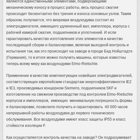
являются единственными элементами, подвергающими
механическому износу в процесс работы, весь процесс сжатия
происходит бесконтактно без трения и износа основных узлов. Таким
образом, получается, что вихревая воздуходувка состоит из
электродвигателя, имеющего удлиненный вал, импеллера, корпуса с
рабочей камерой сжатия, подшипников и уплотнений. И если
гарантировать качество изготовления этих элементов и качество
последующей сборки и балансировки, включая выходной контроль и
испытания так, как это происходит на заводе в городе Бад Нойштадте
(Германия), то в итоге можно получить машины, которые известны
теперь всему миру как воздуходувки Elmo-Rietschle.
Применение в качестве комплектующих новейших электродвигателей,
соответствующих европейским стандартам энергоэффективности IE2
и IE3, производимых концерном Siemens, подшипников SKF и
изготовление на смежном производстве под контролем Elmo-Rietschle
корпусов и импеллеров, имеющих минимальную погрешность формы
и балансировки, позволило получить и гарантировать 40 000 часов
непрерывной работы воздуходувок до первого технического
обслуживания. Все воздуходувки имеют класс защиты IP55 и класс
стойкости изоляции F.
Как осуществляется контроль качества на заводе? Он подразумевает