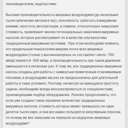
производителем, недопустимо.
Высокая производительность вихревых воздуходувок (до нескольких
тысяч кубических метров в час), способность работать в вакуумном
режиме, простота эксплуатации, а главное, относительно невысокая
стоимость, привлекают многих потенциальных заказчиков вакуумных
насосов, которые рассматривают их в качестве альтернативы
традиционным вакуумным системам. При этом необходимо помнить,
что предельным показателем вакуума почти всех вихревых
воздуходувок (только у высоконапорных он составляет около -700
мбар) является -500 мбар, а производительность при таком давлении
уменьшается в несколько раз. К тому же, все традиционные вакуумные
насосы созданы для работы с замкнутым герметичным откачиваемым
объемом, а воздуходувки как раз не предназначены для длительной
работы в таких условиях. Поэтому, несмотря на кажущуюся простоту
задачи, необходимо всегда консультироваться со специалистами,
производящими подбор оборудования. Логично предположить, что
если уже создано такое огромное количество традиционных
вакуумных насосов, стоимость которых может превышать не один
десяток тысяч евро, и они все равно пользуются регулярным спросом,
то почему же все заказчики не перешли на недорогие вихревые
воздуходувки?