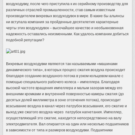
воздуходувку, после чего приступила к их серийному производству для
различных отраслей промышленности, став самым известным
производителем вихревых воздуходувок в мире. В какие бы альянсы
ни вступала компания за пройденные десятилетия характерные
черты этих воздуходувок – высочайшее качество и необыкновенная
надежность оставались неизменными. Как удалось компании добиться
подобной репутации?
Вихревые воздуходувки являются так называемыми «машинами
динамического типа», в которых процесс сжатия воздуха происходит
благодаря созданию воздушного потока в узком кольцевом канале с
помощью специального рабочего колеса – импеллера. Благодаря
высокой частоте вращения импеллера и малым зазорам между его
внешними кромками и внутренней поверхностью камеры сжатия (до
десятых долей миллиметра в зоне отсечения потока), происходит
всасывание воздуха в канал через патрубок всасывания, его сжатие и
выход уже сжатого воздуха через патрубок нагнетания. Импеллер,
осуществляющий это сжатие, находится непосредственно на валу
электродвигателя. Вал опирается на один или несколько подшипников
в зависимости от типа и размеров воздуходувки. Подшипники