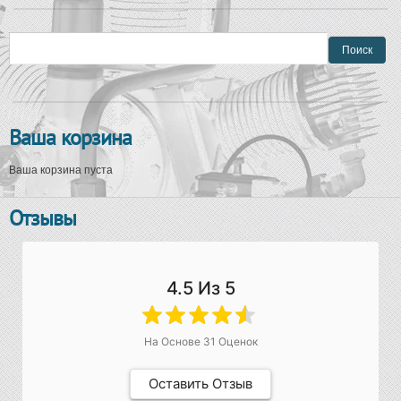
Форма поиска
Поиск
Ваша корзина
Ваша корзина пуста
Отзывы
4.5
Из 5
На Основе
31
Оценок
Оставить Отзыв