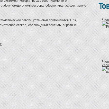
е системой, история всех сбоев. Кроме того
То
 работу каждого компрессора, обеспечивая эффективную
Чил
втоматической работы установки применяются ТРВ,
смотровое стекло, соленоидный вентиль, обратные
f)
Чил
сер