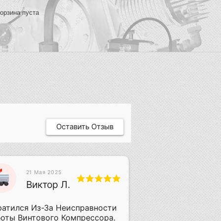
орзина пуста
Оставить Отзыв
13 Апреля
21 Мая 2025
2025
Виктор Л.
ИЛ
Илья
Липат
атился Из-За Неисправности
оты Винтового Компрессора.