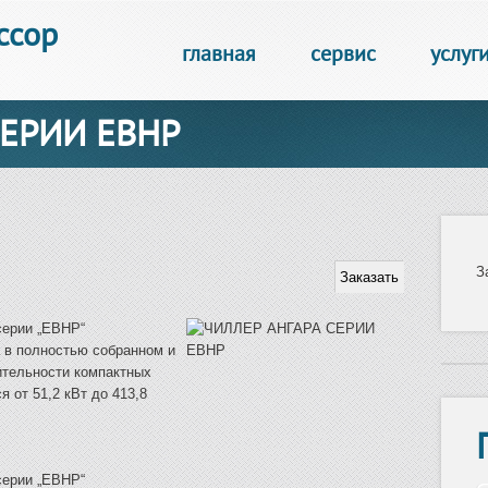
ссор
главная
сервис
услуг
СЕРИИ EBHP
З
серии „EBHP“
 в полностью собранном и
ительности компактных
 от 51,2 кВт до 413,8
серии „EBHP“