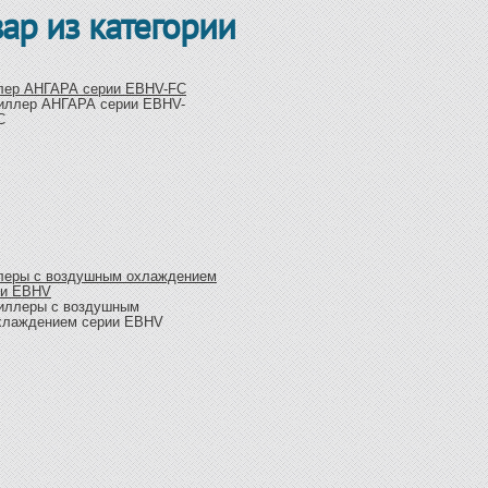
вар из категории
лер АНГАРА серии EBHV-FC
леры с воздушным охлаждением
ии EBHV