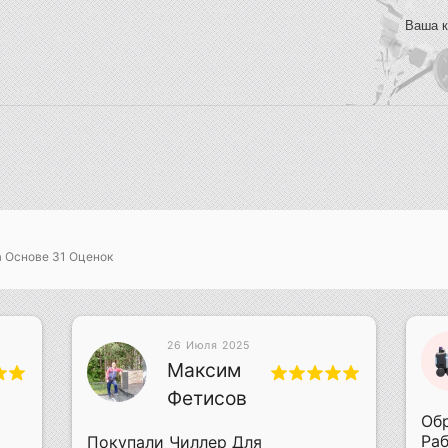
Ваша к
а Основе
31
Оценок
26 Июля 2025
Максим
Фетисов
Обр
Раб
Покупали Чиллер Для