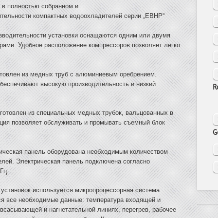
 в полностью собранном и
дительности компактных водоохладителей серии „EBHP“
изводительности установки оснащаются одним или двумя
ами. Удобное расположение компрессоров позволяет легко
отовлен из медных труб с алюминиевым оребрением.
беспечивают высокую производительность и низкий
R
готовлен из специальных медных трубок, вальцованных в
кция позволяет обслуживать и промывать съемный блок
G
рическая панель оборудована необходимым количеством
елей. Электрическая панель подключена согласно
Гц.
 установок используется микропроцессорная система
ся все необходимые данные: температура входящей и
всасывающей и нагнетательной линиях, перегрев, рабочее