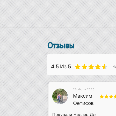
Отзывы
4.5
Из 5
Н
26 Июля 2025
 2019
Максим
лич
Фетисов
ра Своего Дела
Покупали Чиллер Для