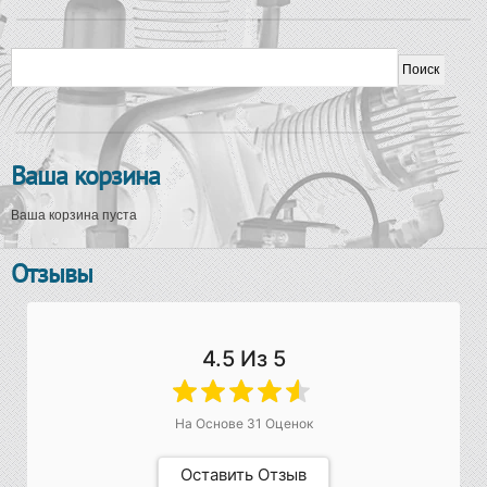
Форма поиска
Поиск
Ваша корзина
Ваша корзина пуста
Отзывы
4.5
Из 5
На Основе
31
Оценок
Оставить Отзыв