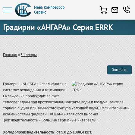
Нева Компрессор
Сервис
Перейти к основному содержанию
Градирни «АНГАРА» Серия ERRK
Вы здесь
Главная
»
Чиллеры
Градирни «АНГАРА» используются в
системах охлаждения и вентиляции.
Охлаждение происходит за счет
теплопередачи при противоточном контакте воды и воздуха, вентиля
торного обдува или замкнутого контура холодной воды. Отличительными
особенностями градирен «АНГАРА» являются высокая
роизводительность и большие сервисные интервалы.
Холодопроизводительность: от 5,0 до 1388,4 кВт.