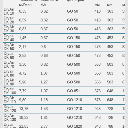
м3/мин
кВт
мм
мм
мм
DryAir
0,35
0,32
GO 50
413
363
55
DK 10
Dryair
0,59
0,32
GO 50
413
363
55
DK 20
DryAir
0,83
0,37
GO 50
413
363
55
DK 30
Dryair
1,45
0,37
GO 150
473
453
83
DK 40
DryAir
2,17
0,6
GO 150
473
453
83
DK 50
Dryair
2,83
0,68
GO 150
473
453
83
DK 60
DryAir
3,30
0,82
GO 500
553
503
87
DK 70
Dryair
4,72
1,07
GO 500
553
503
87
DK 80
DryAir
5,90
1,27
GO 500
553
503
87
DK 90
Dryair
7,79
1,07
GO 851
678
648
115
DK 100
DryAir
9,80
1,18
GO 1210
678
648
115
DK 110
Dryair
13,75
1,43
GO 1210
948
728
13
DK 120
DryAir
18,33
1,81
GO 1210
948
728
13
DK 130
Dryair
21,83
2,77
GO 1820
948
798
14