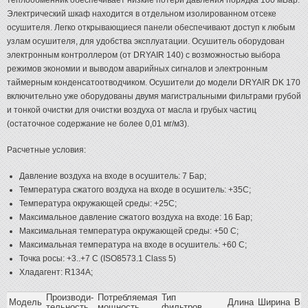
теплообменник обеспечивает низкие потери давления порядка 100 мБар.
Электрический шкаф находится в отдельном изолированном отсеке
осушителя. Легко открывающиеся панели обеспечивают доступ к любым
узлам осушителя, для удобства эксплуатации. Осушитель оборудован
электронным контроллером (от DRYAIR 140) с возможностью выбора
режимов экономии и выводом аварийных сигналов и электронным
таймерным конденсатоотводчиком. Осушители до модели DRYAIR DK 170
включительно уже оборудованы двумя магистральными фильтрами грубой
и тонкой очистки для очистки воздуха от масла и грубых частиц
(остаточное содержание не более 0,01 мг/м3).
Расчетные условия:
Давление воздуха на входе в осушитель: 7 Бар;
Температура сжатого воздуха на входе в осушитель: +35С;
Температура окружающей среды: +25С;
Максимальное давление сжатого воздуха на входе: 16 Бар;
Максимальная температура окружающей среды: +50 С;
Максимальная температура на входе в осушитель: +60 С;
Точка росы: +3..+7 С (ISO8573.1 Class 5)
Хладагент: R134A;
Производи-
Потребляемая
Тип
Модель
Длина
Ширина
Вы
тельность
мощность
фильтров