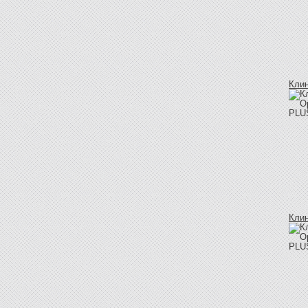
Клин
Клин