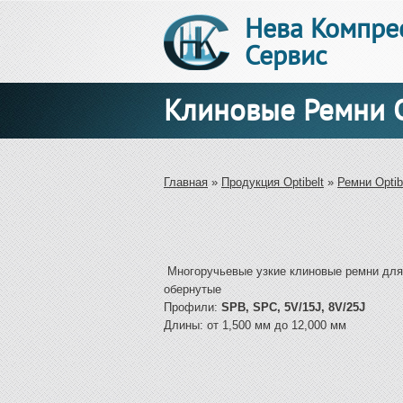
Нева Компре
Сервис
Клиновые Ремни 
Вы здесь
Главная
»
Продукция Optibelt
»
Ремни Optib
Многоручьевые узкие клиновые ремни для
обернутые
Профили:
SPB, SPC, 5V/15J, 8V/25J
Длины: от 1,500 мм до 12,000 мм