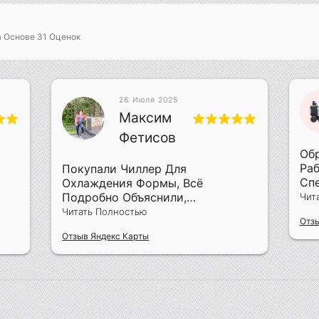
а Основе
31
Оценок
26 Июля 2025
Максим
Фетисов
Обр
Раб
Покупали Чиллер Для
Сп
Охлаждения Формы, Всё
Пр
Подробно Объяснили,
Чит
Объ
Смонтировали За Два Дня
Читать Полностью
Отзы
Пр
Отзыв Яндекс Карты
Рем
Что
Опе