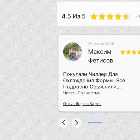
4.5
Из 5
Н
26 Июля 2025
 2019
Максим
лич
Фетисов
ра Своего Дела
Покупали Чиллер Для
Охлаждения Формы, Всё
Подробно Объяснили,
Смонтировали За Два Дня
Читать Полностью
Отзыв Яндекс Карты