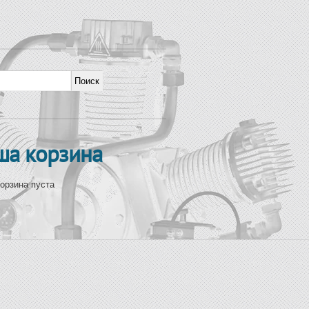
рма поиска
ша корзина
орзина пуста