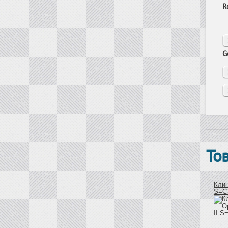
R
G
То
Клин
S=C