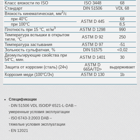
Класс вязкости по ISO
ISO 3448
68
Стандарт
DIN 51506
VDL 68
2
Вязкость кинематическая, мм
/с
при 40°C
68
ASTM D 445
при 100°C
8,5
3
Плотность при 15 °С, кг/м
ASTM D 1298
990
Температура вспышки в открытом
ASTM D 92
250
тигле, °С
Температура застывания
ASTM D 97
-51
Зольность сульфатная, %
DIN 51575
<0,02
Деэмульгирующие свойства при
ASTM D 1401
30
54°C, мин.
ASTM D
Защита от коррозии (сталь) (24ч)
выдерживает
665A/TD>
Коррозия меди (100°C/3ч)
ASTM D 130
1b
Спецификации
- DIN 51506 VDL ISO/DP 6521-L-DAB –
умеренные условия эксплуатации
- ISO 6743-3:2003 DAB –
тяжелые условия эксплуатации
- EN 12021