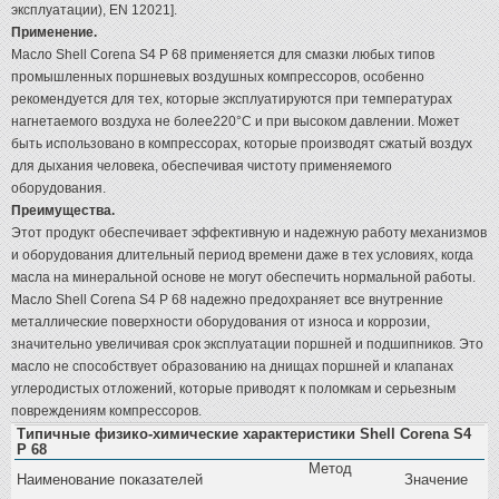
эксплуатации), EN 12021].
Применение.
Масло Shell Corena S4 P 68 применяется для смазки любых типов
промышленных поршневых воздушных компрессоров, особенно
рекомендуется для тех, которые эксплуатируются при температурах
нагнетаемого воздуха не более220°C и при высоком давлении. Может
быть использовано в компрессорах, которые производят сжатый воздух
для дыхания человека, обеспечивая чистоту применяемого
оборудования.
Преимущества.
Этот продукт обеспечивает эффективную и надежную работу механизмов
и оборудования длительный период времени даже в тех условиях, когда
масла на минеральной основе не могут обеспечить нормальной работы.
Масло Shell Corena S4 P 68 надежно предохраняет все внутренние
металлические поверхности оборудования от износа и коррозии,
значительно увеличивая срок эксплуатации поршней и подшипников. Это
масло не способствует образованию на днищах поршней и клапанах
углеродистых отложений, которые приводят к поломкам и серьезным
повреждениям компрессоров.
Типичные физико-химические характеристики Shell Corena S4
P 68
Метод
Наименование показателей
Значение