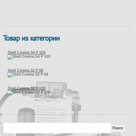
Товар из категории
Shell Corena S4 P 100
Shell Corena S2 P 68
Shell Corena S2 P 100
Форма поиска
Поиск