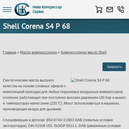
Нева Компрессор
Сервис
Перейти к основному содержанию
Shell Corena S4 P 68
Вы здесь
Главная
»
Масло компрессорное
»
Компрессорное масло Shell
Синтетические масла высшего
качества на основе сложных
эфиров с
композицией присадок для любых поршневых воз
душных компрессоров,
особенно работающих при постоянно
высоких давлениях (30 бар и выше)
и температурах нагнета
ния (220°C). Могут bспользоваться в машинах,
производящих
воздух для дыхания.
Cпецификации и допуски: [ISO 6743-3:2003 DAB (тяжелые
условия
эксплуатации), DIN 51506 VDL ISO/DP 6521-L-DAB
(умеренные условия