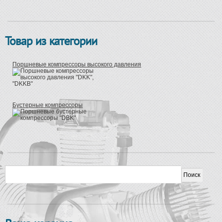
Товар из категории
Поршневые компрессоры высокого давления
Бустерные компрессоры
Форма поиска
Поиск