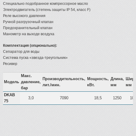
Специально подобранное компрессорное масло
Электродвигатель (степень защиты IP 54, класс F)
Реле высокого давления
Ручной разгрузочный клапан
Предохранительный клапан
Манометр на выходе воздуха
Комплектация (опционально):
Сепаратор для воды
Система пуска «звезда-треугольник»
Ресивер
Макс.
Производительность,
Мощность,
Длина,
Шири
Модель
давление,
лит./мин.
кВт.
мм
мм
бар
DKAB
3,0
7090
18,5
1250
10
75