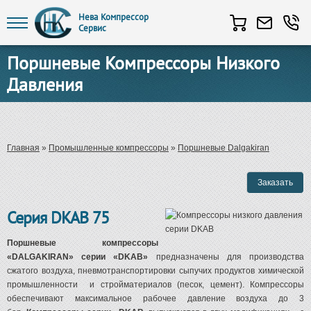
Нева Компрессор
Сервис
Перейти к основному содержанию
Поршневые Компрессоры Низкого
Давления
Вы здесь
Главная
»
Промышленные компрессоры
»
Поршневые Dalgakiran
Серия
DKAB 75
Поршневые компрессоры
«DALGAKIRAN» серии «DKAB»
предназначены для производства
сжатого воздуха, пневмотранспортировки сыпучих продуктов химической
промышленности и стройматериалов (песок, цемент). Компрессоры
обеспечивают максимальное рабочее давление воздуха до 3