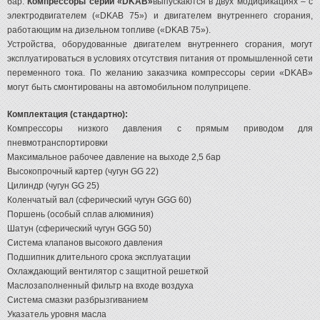
бар.
Компрессоры серии «DKAB»
выпускаются в двух модификациях – с
электродвигателем («DKAB 75») и двигателем внутреннего сгорания,
работающим на дизельном топливе («DKAB 75»).
Устройства, оборудованные двигателем внутреннего сгорания, могут
эксплуатироваться в условиях отсутствия питания от промышленной сети
переменного тока. По желанию заказчика компрессоры серии «DKAB»
могут быть смонтированы на автомобильном полуприцепе.
Комплектация (стандартно):
Компрессоры низкого давления с прямым приводом для
пневмотранспортировки
Максимальное рабочее давление на выходе 2,5 бар
Высокопрочный картер (чугун GG 22)
Цилиндр (чугун GG 25)
Коленчатый вал (сферический чугун GGG 60)
Поршень (особый сплав алюминия)
Шатун (сферический чугун GGG 50)
Система клапанов высокого давления
Подшипник длительного срока эксплуатации
Охлаждающий вентилятор с защитной решеткой
Маслозаполненный фильтр на входе воздуха
Система смазки разбрызгиванием
Указатель уровня масла