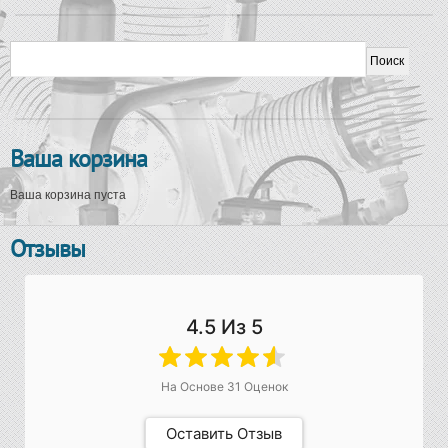
Форма поиска
Поиск
Ваша корзина
Ваша корзина пуста
Отзывы
4.5
Из 5
На Основе
31
Оценок
Оставить Отзыв