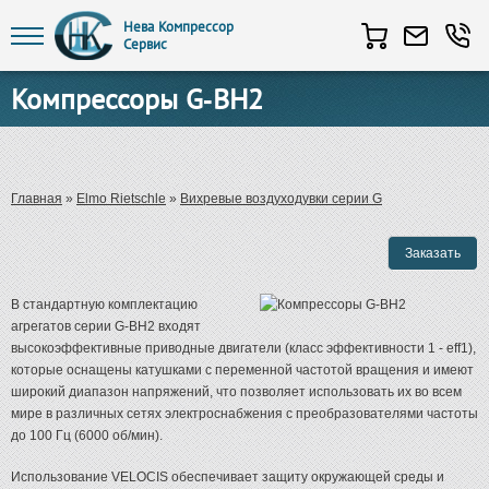
Нева Компрессор
Сервис
Перейти к основному содержанию
Компрессоры G-BH2
Вы здесь
Главная
»
Elmo Rietschle
»
Вихревые воздуходувки серии G
В стандартную комплектацию
агрегатов серии G-BH2 входят
высокоэффективные приводные двигатели (класс эффективности 1 - eff1),
которые оснащены катушками с переменной частотой вращения и имеют
широкий диапазон напряжений, что позволяет использовать их во всем
мире в различных сетях электроснабжения с преобразователями частоты
до 100 Гц (6000 об/мин).
Использование VELOCIS обеспечивает защиту окружающей среды и