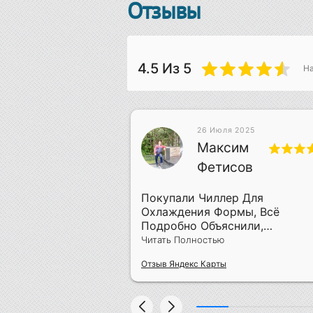
Отзывы
4.5
Из 5
Н
26 Июля 2025
 2019
Максим
лич
Фетисов
ра Своего Дела
Покупали Чиллер Для
Охлаждения Формы, Всё
Подробно Объяснили,
Смонтировали За Два Дня
Читать Полностью
Отзыв Яндекс Карты