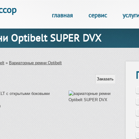
ссор
главная
сервис
услуг
и Optibelt SUPER DVX
elt
»
Вариаторные ремни Optibelt
LT с открытыми боковыми
м