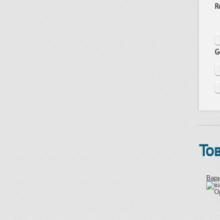
R
G
То
Вари