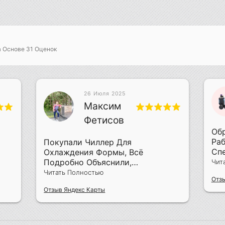
а Основе
31
Оценок
26 Июля 2025
Максим
Фетисов
Обр
Раб
Покупали Чиллер Для
Сп
Охлаждения Формы, Всё
Пр
Подробно Объяснили,
Чит
Объ
Смонтировали За Два Дня
Читать Полностью
Отзы
Пр
Отзыв Яндекс Карты
Рем
Что
Опе