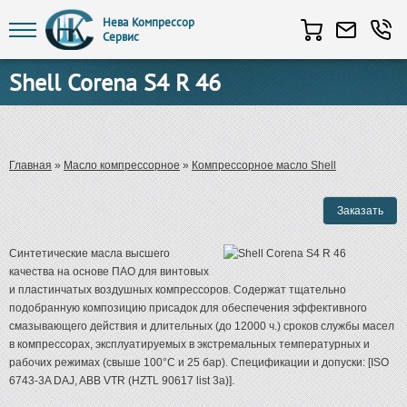
Нева Компрессор
Сервис
Перейти к основному содержанию
Shell Corena S4 R 46
Вы здесь
Главная
»
Масло компрессорное
»
Компрессорное масло Shell
Синтетические масла высшего
качества на основе ПАО для винтовых
и пластинчатых воздушных компрессоров. Содержат тщательно
подобранную композицию присадок для обеспечения эффективного
смазывающего действия и длительных (до 12000 ч.) сроков службы масел
в компрессорах, эксплуатируемых в экстремальных температурных и
рабочих режимах (свыше 100°С и 25 бар). Cпецификации и допуски: [ISO
6743-3A DAJ, ABB VTR (HZTL 90617 list 3a)].