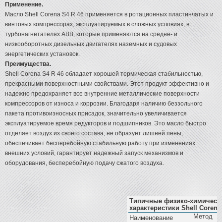
Применение.
Масло Shell Corena S4 R 46 применяется в ротационных пластинчатых и
винтовых компрессорах, эксплуатируемых в сложных условиях, в
турбонагнетателях ABB, которые применяются на средне- и
низкооборотных дизельных двигателях наземных и судовых
энергетических установок.
Преимущества.
Shell Corena S4 R 46 обладает хорошей термическая стабильностью,
прекрасными поверхностными свойствами. Этот продукт эффективно и
надежно предохраняет все внутренние металлические поверхности
компрессоров от износа и коррозии. Благодаря наличию беззольного
пакета противоизносных присадок, значительно увеличивается
эксплуатируемое время редукторов и подшипников. Это масло быстро
отделяет воздух из своего состава, не образует лишней пены,
обеспечивает бесперебойную стабильную работу при изменениях
внешних условий, гарантирует надежный запуск механизмов и
оборудования, бесперебойную подачу сжатого воздуха.
Типичные физико-химическ
характеристики Shell Corena
Метод
Наименование