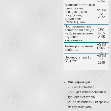
1401
Антиокислительные
свойства во
ASTM
вращающемся
D
сосуде под
2272
давлением
(RPVOT), мин.
Противоизносные
свойства на стенде
CEC-
FZG, выдерживает
L-07-
ступеней
A-95
нагружения
ASTM
Антикоррозионные
D665-
в
свойства
B
ASTM
Плотность при 15
D
3
°С, кг/м
1298
Спецификации
- ISO 6743-3A-DAJ
- ABB для использования в
турбонагнетателях
VTR с максимальным сроком
между заменами