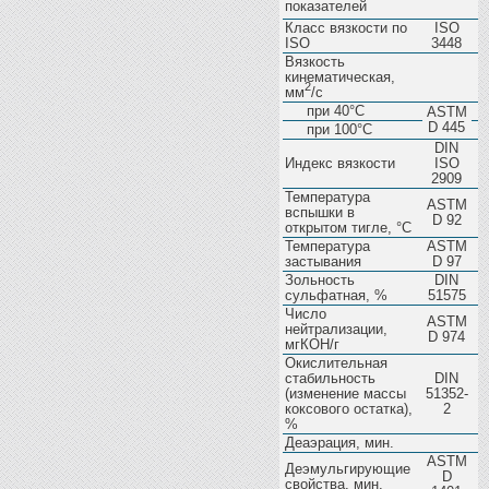
показателей
Класс вязкости по
ISO
ISO
3448
Вязкость
кинематическая,
2
мм
/с
при 40°C
ASTM
D 445
при 100°C
DIN
Индекс вязкости
ISO
2909
Температура
ASTM
вспышки в
D 92
открытом тигле, °С
Температура
ASTM
застывания
D 97
Зольность
DIN
сульфатная, %
51575
Число
ASTM
нейтрализации,
D 974
мгКОН/г
Окислительная
стабильность
DIN
(изменение массы
51352-
коксового остатка),
2
%
Деаэрация, мин.
ASTM
Деэмульгирующие
D
свойства, мин.