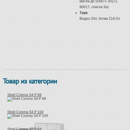
масла до 5000 ч. (HZTL
90617, список 3a)
Тара
Ведро 20л, бочка 216,5л
Товар из категории
Shell Corena S4 P 68
Shell Corena S4 P 100
Shell Corena S2 P 68