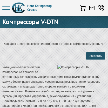
Нева Компрессор
Сервис
Перейти к основному содержанию
Компрессоры V-DTN
Вы здесь
Главная
»
Elmo Rietschle
»
Пластинчато-роторные компрессоры серии V
Ротационно-пластинчатый
компрессор без смазки со
встроенным всасывающим воздушным фильтром. Шумопоглощающий
кожух обеспечивает снижение уровня шума, повышает интенсивность
охлаждения и защищает оператора от контакта с горячими
поверхностями. Возможность гибкого соединения, низкий уровень
пульсации, простота управления, техобслуживания и установки.
Производительность от 17,0 до 52,2 м³/ч (10,0 - 30,7 куб. фут./мин),
давление до 1 мбар. При необходимости оснащается охладителем