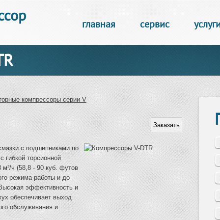
ссор
главная
сервис
услуг
TR
торные компрессоры серии V
смазки с подшипниками по
с гибкой торсионной
м³/ч (58,8 - 90 куб. футов
ого режима работы и до
 Высокая эффективность и
ух обеспечивает выход
ого обслуживания и