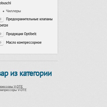
obuschi
Чиллеры
Предохранительные клапаны
oetze
Продукция Optibelt
Масло компрессорное
вар из категории
прессоры V-DTE