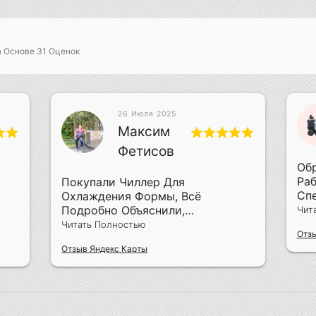
а Основе
31
Оценок
26 Июля 2025
Максим
Фетисов
Обр
Раб
Покупали Чиллер Для
Сп
Охлаждения Формы, Всё
Пр
Подробно Объяснили,
Чит
Объ
Смонтировали За Два Дня
Читать Полностью
Отзы
Пр
Отзыв Яндекс Карты
Рем
Что
Опе