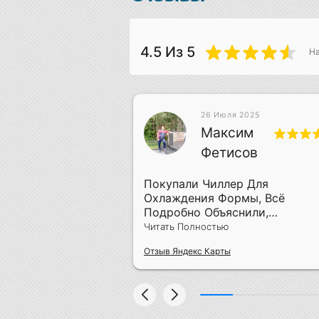
4.5
Из 5
Н
26 Июля 2025
 2019
Максим
лич
Фетисов
ра Своего Дела
Покупали Чиллер Для
Охлаждения Формы, Всё
Подробно Объяснили,
Смонтировали За Два Дня
Читать Полностью
Отзыв Яндекс Карты