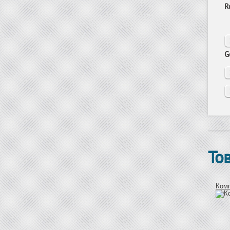
R
G
То
Ком