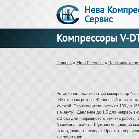
Нева Компре
Сервис
Компрессоры V-D
Вы здесь
Главная
»
Elmo Rietschle
»
Пластинчато-ро
Ротационно-пластинчатый компрессор без 
обе стороны ротора. Фланцевый двигатель 
муфтой. Производительность от 100 до 153 
в минуту). Давление до 1,5 для непрерывн
2,2 бар для прерывистого режима работы.
бесшумная работа. Шумопоглощающий кож
охлаждающего воздуха. Простота сервисн
эксплуатации.