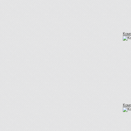
Ком
Ком