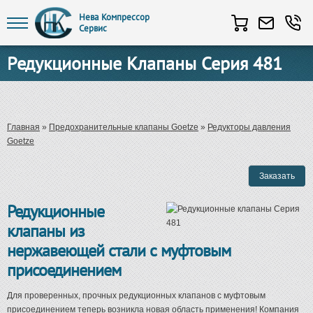
Нева Компрессор
Сервис
Перейти к основному содержанию
Редукционные Клапаны Серия 481
Вы здесь
Главная
»
Предохранительные клапаны Goetze
»
Редукторы давления
Goetze
Редукционные
клапаны из
нержавеющей стали с муфтовым
присоединением
Для проверенных, прочных редукционных клапанов с муфтовым
присоединением теперь возникла новая область применения! Компания