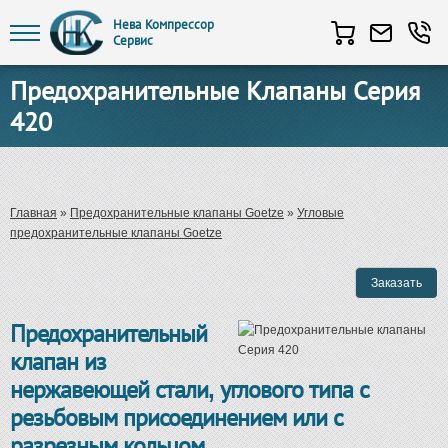
Нева Компрессор
Сервис
Перейти к основному содержанию
Предохранительные Клапаны Серия
420
Вы здесь
Главная
»
Предохранительные клапаны Goetze
»
Угловые
предохранительные клапаны Goetze
Предохранительный
клапан из
нержавеющей стали, углового типа с
резьбовым присоединением или с
разрезным кольцом