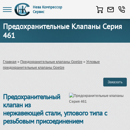
Нева Компрессор
Сервис
Перейти к основному содержанию
Предохранительные Клапаны Серия
461
Вы здесь
Главная
»
Предохранительные клапаны Goetze
»
Угловые
предохранительные клапаны Goetze
Предохранительный
клапан из
нержавеющей стали, углового типа с
резьбовым присоединением