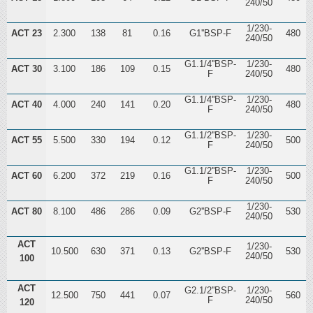
240/50
1/230-
ACT 23
2.300
138
81
0.16
G1''BSP-F
480
240/50
G1.1/4''BSP-
1/230-
ACT 30
3.100
186
109
0.15
480
F
240/50
G1.1/4''BSP-
1/230-
ACT 40
4.000
240
141
0.20
480
F
240/50
G1.1/2''BSP-
1/230-
ACT 55
5.500
330
194
0.12
500
F
240/50
G1.1/2''BSP-
1/230-
ACT 60
6.200
372
219
0.16
500
F
240/50
1/230-
ACT 80
8.100
486
286
0.09
G2''BSP-F
530
240/50
ACT
1/230-
10.500
630
371
0.13
G2''BSP-F
530
240/50
100
ACT
G2.1/2''BSP-
1/230-
12.500
750
441
0.07
560
F
240/50
120