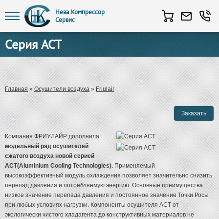
Нева Компрессор
Сервис
Перейти к основному содержанию
Серия ACT
Вы здесь
Главная
»
Осушители воздуха
»
Friulair
Компания ФРИУЛАЙР дополнила
модельный ряд осушителей
сжатого воздуха новой серией
АСТ(Aluminium Cooling Technologies).
Применяемый
высокоэффективный модуль охлаждения позволяет значительно снизить
перепад давления и потребляемую энергию. Основные преимущества:
низкое значение перепада давления и постоянное значение Точки Росы
при любых условиях нагрузки. Компоненты осушителя АСТ от
экологически чистого хладагента до конструктивных материалов не