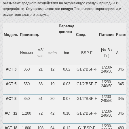
оказывают вредного воздействия на окружающую среду и пригодны к
переработке.
Осушитель сжатого воздух
Технические характеристики
осушителя сжатого воздуха
Перепад
давлен
Модель
Производ.
Соед.
Питание
Размер
м3/
[Ф/ В /
Nл/мин
scfm
bar
BSP-F
A
час
Гц]
1/230-
ACT 3
350
21
12
0.02
G1/2''BSP-F
345
240/50
1/230-
ACT 5
550
33
19
0.03
G1/2''BSP-F
345
240/50
1/230-
ACT 8
850
51
30
0.07
G1/2''BSP-F
345
240/50
1/230-
ACT 12
1.200
72
42
0.10
G1/2''BSP-F
345
240/50
1/230-
ACT 18
1.800
108
64
0.12
G1''BSP-F
480