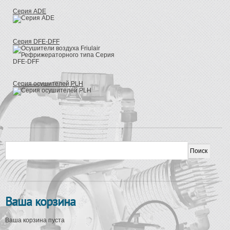
Серия ADE
Серия DFE-DFF
Серия осушителей PLH
Форма поиска
Поиск
Ваша корзина
Ваша корзина пуста