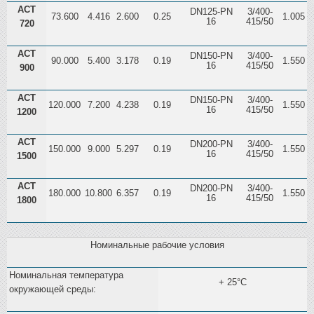
ACT
DN125-PN
3/400-
73.600
4.416
2.600
0.25
1.005
1
16
415/50
720
ACT
DN150-PN
3/400-
90.000
5.400
3.178
0.19
1.550
2
16
415/50
900
ACT
DN150-PN
3/400-
120.000
7.200
4.238
0.19
1.550
2
16
415/50
1200
ACT
DN200-PN
3/400-
150.000
9.000
5.297
0.19
1.550
2
16
415/50
1500
ACT
DN200-PN
3/400-
180.000
10.800
6.357
0.19
1.550
3
16
415/50
1800
Номинальные рабочие условия
Номинальная температура
+ 25°C
окружающей среды: