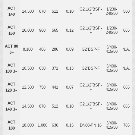
ACT
G2.1/2''BSP-
1/230-
14.500
870
512
0.10
560
F
240/50
140
ACT
G2.1/2''BSP-
1/230-
16.000
960
565
0.12
665
F
240/50
160
ACT 80
3/400-
8.100
486
286
0.09
G2''BSP-F
N.A.
415/50
3~
ACT
3/400-
10.500
630
371
0.13
G2''BSP-F
N.A.
415/50
100 3~
ACT
G2.1/2''BSP-
3/400-
12.500
750
441
0.07
665
F
415/50
120 3~
ACT
G2.1/2''BSP-
3/400-
14.500
870
512
0.10
665
F
415/50
140 3~
ACT
3/400-
18.000
1.080
636
0.15
DN80-PN 16
785
415/50
180