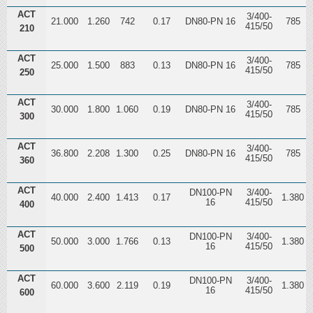
ACT
3/400-
21.000
1.260
742
0.17
DN80-PN 16
785
415/50
210
ACT
3/400-
25.000
1.500
883
0.13
DN80-PN 16
785
415/50
250
ACT
3/400-
30.000
1.800
1.060
0.19
DN80-PN 16
785
415/50
300
ACT
3/400-
36.800
2.208
1.300
0.25
DN80-PN 16
785
1
415/50
360
ACT
DN100-PN
3/400-
40.000
2.400
1.413
0.17
1.380
1
16
415/50
400
ACT
DN100-PN
3/400-
50.000
3.000
1.766
0.13
1.380
1
16
415/50
500
ACT
DN100-PN
3/400-
60.000
3.600
2.119
0.19
1.380
1
16
415/50
600