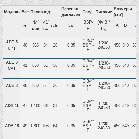
Перепад
Размеры
Модель
Вес
Производ.
Соед.
Питание
давления
[мм]
Nл/
м3/
BSP-
[Ф/ В /
кг
scfm
bar
A
B
C
мин
час
F
Гц]
G 3/4''
ADE 5
1/230-
40
565
34
20
0,35
BSP -
450
540
505
240/50
CPT
F
G 3/4''
ADE 8
1/230-
41
850
51
30
0,35
BSP -
450
540
505
240/50
CPT
F
G 3/4''
1/230-
ADE 8
45
850
51
30
0,35
BSP -
450
540
800
240/50
F
G 3/4''
1/230-
ADE 11
47
1.100
66
39
0,35
BSP -
450
540
800
240/50
F
G 3/4''
1/230-
ADE 18
49
1.800
108
64
0,35
BSP -
450
540
800
240/50
F