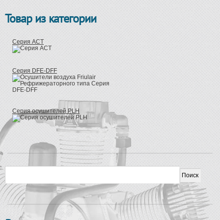
Товар из категории
Серия ACT
Серия DFE-DFF
Серия осушителей PLH
Форма поиска
Поиск