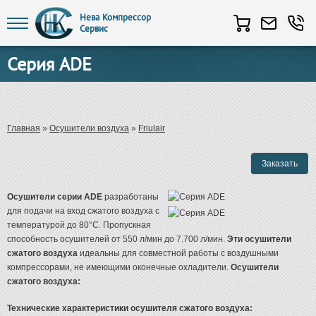
Нева Компрессор
Сервис
Перейти к основному содержанию
Серия ADE
Вы здесь
Главная
»
Осушители воздуха
»
Friulair
Осушители серии ADE
разработаны
для подачи на вход сжатого воздуха с
температурой до 80°C. Пропускная
способность осушителей от 550 л/мин до 7.700 л/мин.
Эти осушители
сжатого воздуха
идеальны для совместной работы с воздушными
компрессорами, не имеющими оконечные охладители.
Осушители
сжатого воздуха:
Технические характеристики осушителя сжатого воздуха: