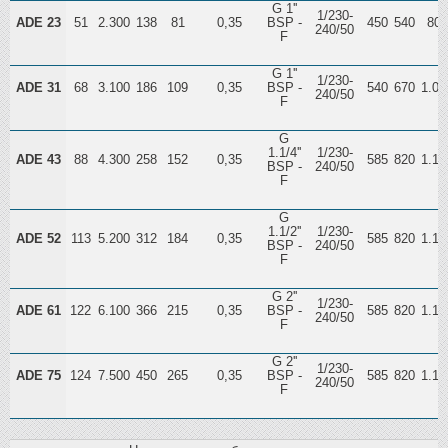
G 1''
1/230-
ADE 23
51
2.300
138
81
0,35
BSP -
450
540
800
240/50
F
G 1''
1/230-
ADE 31
68
3.100
186
109
0,35
BSP -
540
670
1.01
240/50
F
G
1.1/4''
1/230-
ADE 43
88
4.300
258
152
0,35
585
820
1.16
BSP -
240/50
F
G
1.1/2''
1/230-
ADE 52
113
5.200
312
184
0,35
585
820
1.16
BSP -
240/50
F
G 2''
1/230-
ADE 61
122
6.100
366
215
0,35
BSP -
585
820
1.16
240/50
F
G 2''
1/230-
ADE 75
124
7.500
450
265
0,35
BSP -
585
820
1.16
240/50
F