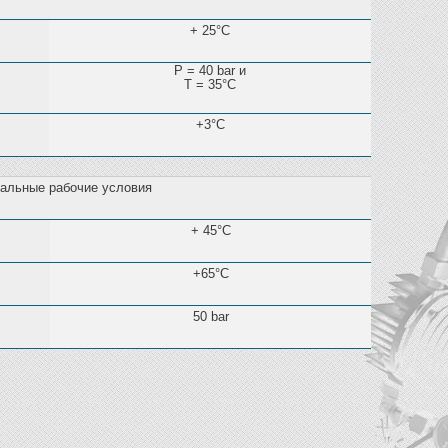
+ 25°C
Р = 40 bar и
Т = 35°C
+3°C
альные рабочие условия
+ 45°C
+65°C
50 bar