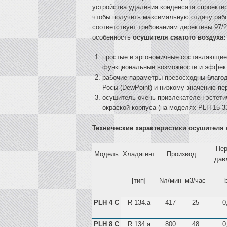
устройства удаления конденсата спроекти
чтобы получить максимальную отдачу раб
соответствует требованиям директивы 97/
особенность
осушителя сжатого воздуха:
простые и эргономичные составляющие
функциональные возможности и эффект
рабочие параметры превосходны благод
Росы (DewPoint) и низкому значению пе
осушитель очень привлекателен эстети
окраской корпуса (на моделях PLH 15-33
Технические характеристики осушителя 
Пер
Модель
Хладагент
Производ.
дав
[тип]
Nл/мин
м3/час
PLH 4 C
R 134.a
417
25
0
PLH 8 C
R 134.a
800
48
0