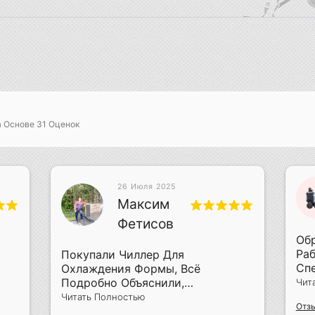
а Основе
31
Оценок
26 Июля 2025
Максим
Фетисов
Обр
Раб
Покупали Чиллер Для
Сп
Охлаждения Формы, Всё
Пр
Подробно Объяснили,
Чит
Объ
Смонтировали За Два Дня
Читать Полностью
Отзы
Пр