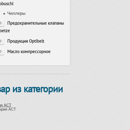
obuschi
Чиллеры
Предохранительные клапаны
oetze
Продукция Optibelt
Масло компрессорное
вар из категории
ия ACT