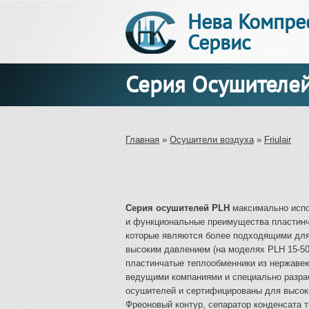
Нева Компре
Сервис
Серия Осушителе
Вы здесь
Главная
»
Осушители воздуха
»
Friulair
Серия осушителей PLH
максимально испо
и функциональные преимущества пластинч
которые являются более подходящими для
высоким давлением (на моделях PLH 15-50
пластинчатые теплообменники из нержаве
ведущими компаниями и специально разра
осушителей и сертифицированы для высоког
Фреоновый контур, сепаратор конденсата т