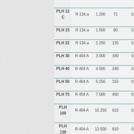
PLH 12
R 134.a
1.200
72
0
C
PLH 15
R 134.a
1.500
90
0
PLH 22
R 134.a
2.250
135
0
PLH 30
R 404 A
3.000
180
0
PLH 40
R 404 A
4.000
240
0
PLH 50
R 404 A
5.250
315
0
PLH 75
R 404 A
7.500
450
0
PLH
R 404 A
10.250
615
0
100
PLH
R 404 A
13.500
810
0
130