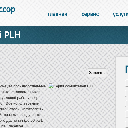
ссор
главная
сервис
услуг
й PLH
льзует производственные
атых теплообменников,
 условий работы под
0). Все используемые
ющей стали, изготовлены
ботаны для воздушных
о давления (до 50 bar).
ипа «demister» и