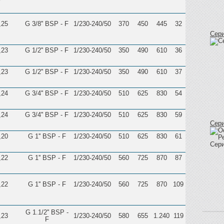
,25
G 3/8'' BSP - F
1/230-240/50
370
450
445
32
Сер
,23
G 1/2'' BSP - F
1/230-240/50
350
490
610
36
,23
G 1/2'' BSP - F
1/230-240/50
350
490
610
37
,24
G 3/4'' BSP - F
1/230-240/50
510
625
830
54
,24
G 3/4'' BSP - F
1/230-240/50
510
625
830
59
Сер
,20
G 1'' BSP - F
1/230-240/50
510
625
830
61
,22
G 1'' BSP - F
1/230-240/50
560
725
870
87
,22
G 1'' BSP - F
1/230-240/50
560
725
870
109
G 1.1/2'' BSP -
,23
1/230-240/50
580
655
1.240
119
F