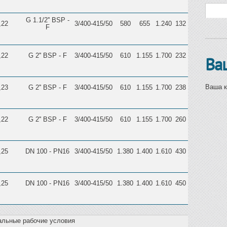
Фо
Поиск
G 1.1/2'' BSP -
,22
3/400-415/50
580
655
1.240
132
F
,22
G 2'' BSP - F
3/400-415/50
610
1.155
1.700
232
Ва
Ваша к
,23
G 2'' BSP - F
3/400-415/50
610
1.155
1.700
238
,22
G 2'' BSP - F
3/400-415/50
610
1.155
1.700
260
,25
DN 100 - PN16
3/400-415/50
1.380
1.400
1.610
430
,25
DN 100 - PN16
3/400-415/50
1.380
1.400
1.610
450
льные рабочие условия