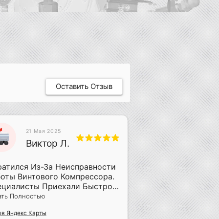
Оставить Отзыв
13 Апреля
21 Мая 2025
2025
Виктор Л.
ИЛ
Илья
Липат
атился Из-За Неисправности
оты Винтового Компрессора.
ециалисты Приехали Быстро,
Заказывали Обсл
овели Диагностику И Сразу
Компрессора С 
ать Полностью
яснили, В Чём Была
Мастера. Всё Точ
в Яндекс Карты
облема. Всё Нужное Для
Времени,без Лиш
Читать Полностью