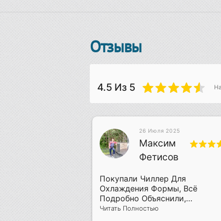
Отзывы
4.5
Из 5
Н
26 Июля 2025
 2019
Максим
лич
Фетисов
ра Своего Дела
Покупали Чиллер Для
Охлаждения Формы, Всё
Подробно Объяснили,
Смонтировали За Два Дня
Читать Полностью