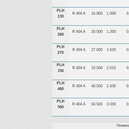
PLH
R 404 A
16.800
1.008
0
130
PLH
R 404 A
20.000
1.200
0
200
PLH
R 404 A
27.000
1.620
0
270
PLH
R 404 A
33.500
2.010
0
330
PLH
R 404 A
40.500
2.430
0
400
PLH
R 404 A
50.500
3.030
0
500
Номина