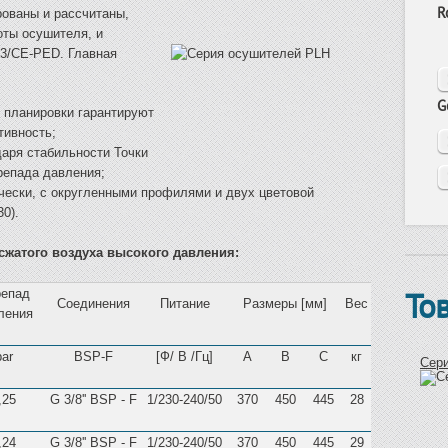
R
рованы и рассчитаны,
оты осушителя, и
23/CE-PED. Главная
G
 планировки гарантируют
ивность;
аря стабильности Точки
репада давления;
чески, с округленными профилями и двух цветовой
0).
сжатого воздуха высокого давления:
То
епад
Соединения
Питание
Размеры [мм]
Вес
ления
bar
BSP-F
[Ф/ В /Гц]
A
B
C
кг
Сер
,25
G 3/8'' BSP - F
1/230-240/50
370
450
445
28
,24
G 3/8'' BSP - F
1/230-240/50
370
450
445
29